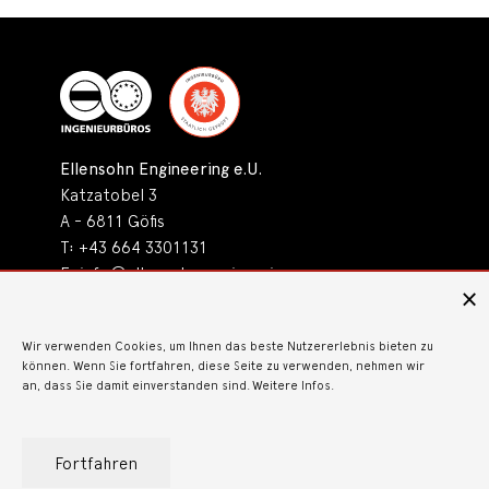
Ellensohn Engineering e.U.
Katzatobel 3
A - 6811 Göfis
T:
+43 664 3301131
E:
info@ellensohn.engineering
Wir verwenden Cookies, um Ihnen das beste Nutzererlebnis bieten zu
können. Wenn Sie fortfahren, diese Seite zu verwenden, nehmen wir
an, dass Sie damit einverstanden sind.
Weitere Infos.
Fortfahren
© 2026 •
Impressum
•
Datenschutz